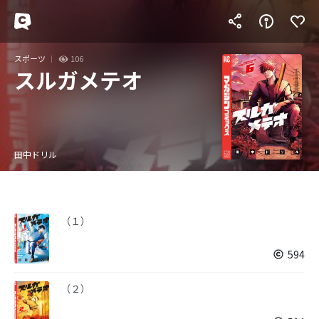
スポーツ
106
スルガメテオ
田中ドリル
（１）
594
（２）