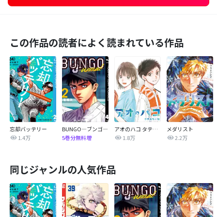
この作品の読者によく読まれている作品
忘却バッテリー
BUNGO―ブンゴ―
アオのハコ タテカラー版【タテヨミ】
メダリスト
1.4万
1.8万
2.2万
5巻分無料増
同じジャンルの人気作品