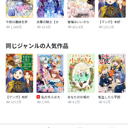
今世は義妹を許しません
氷華の騎士【タテヨミ】
後悔はいいから殺してください
【マンガ】本好きの下剋上 第四部
1,000万
10.9万
815.4万
125.2万
同じジャンルの人気作品
【マンガ】本好きの下剋上 第四部
私の主人は大きな犬系騎士様
あなたのお城の小人さん ～御飯下さい、働きますっ～（コミック）【分冊版】
転生したら平民でした。～生活水準に耐えられないので貴族を目指します～（コミック）
125.2万
2,045
4.2万
9.2万