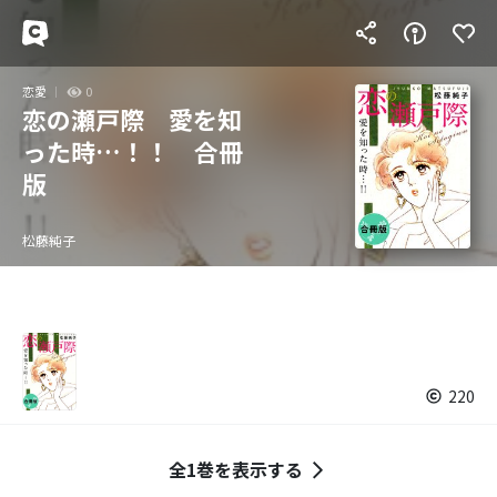
恋愛
0
恋の瀬戸際 愛を知
った時…！！ 合冊
版
松藤純子
220
全1巻を表示する