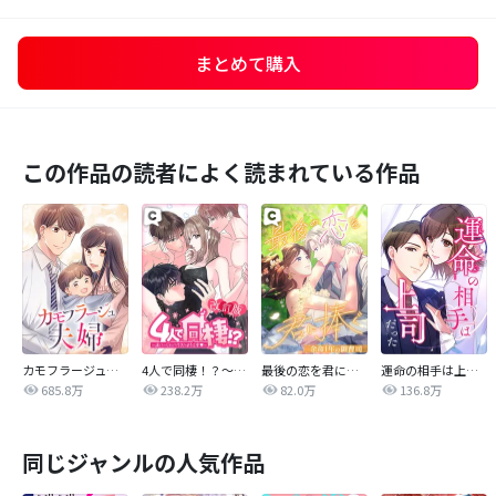
まとめて購入
この作品の読者によく読まれている作品
カモフラージュ夫婦
4人で同棲！？～逆ハーレムハウスへようこそ♥～【改訂版】
最後の恋を君に捧ぐ～余命1年の御曹司～
運命の相手は上司だった
685.8万
238.2万
82.0万
136.8万
同じジャンルの人気作品