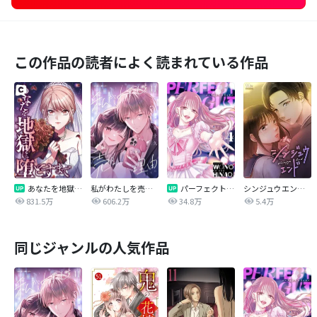
この作品の読者によく読まれている作品
あなたを地獄に堕とすまで
私がわたしを売る理由
パーフェクトグリッター
シンジュウエンド【タテヨミ】
831.5万
606.2万
34.8万
5.4万
同じジャンルの人気作品