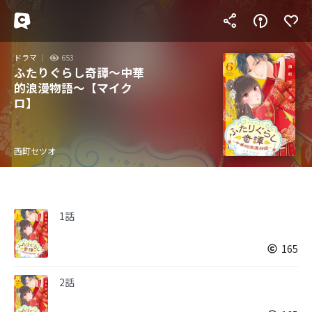
ドラマ
653
ふたりぐらし奇譚～中華
的浪漫物語～【マイク
ロ】
西町セツオ
1話
165
2話