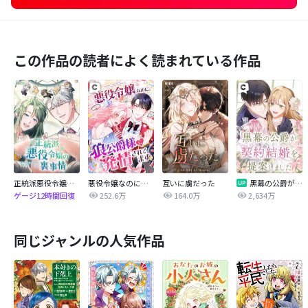
この作品の読者によく読まれている作品
正統派悪役令嬢の裏事情
悪役令嬢なのに、狼公爵様に発情されてます
互いに虜だった
黒幕の公爵が契約結婚を提案しました
252.6万
164.0万
2,634万
ゲージ12時間回復
同じジャンルの人気作品