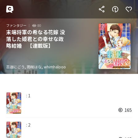
ファンタジー
80
末端将軍の希なる花嫁 没
落した姫君との幸せな政
略結婚 【連載版】
百迦にごう, 雨咲はな, whimhalooo
: 1
165
: 2