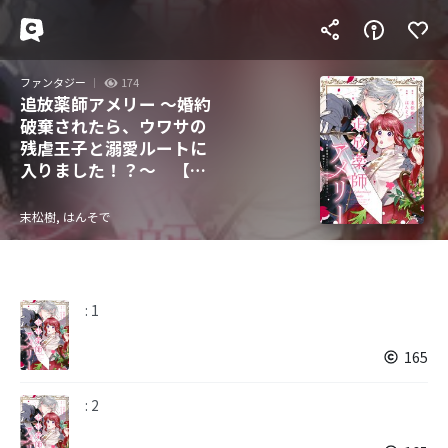
ファンタジー
174
追放薬師アメリー ～婚約
破棄されたら、ウワサの
残虐王子と溺愛ルートに
入りました！？～ 【連
載版】
末松樹, はんそで
: 1
165
: 2