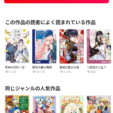
この作品の読者によく読まれている作品
死神の初恋～没落華族の令嬢は愛を知らない死神に嫁ぐ～
悪役令嬢は隣国の王太子に溺愛される【分冊版】
破滅の聖女は運命の夫の溺愛から逃れたい
二度目の人生では、お飾り王妃になりません！【分冊版】
3.2万
93.7万
1,145
860
同じジャンルの人気作品