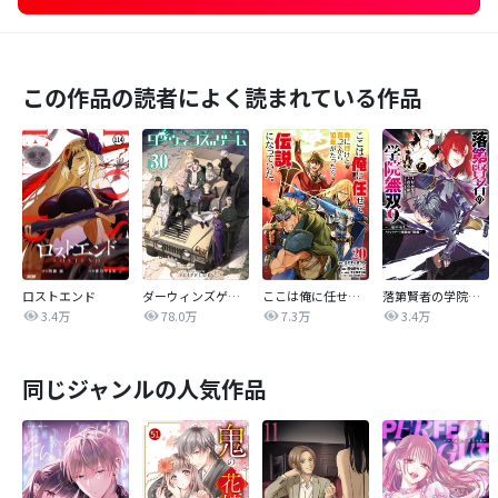
この作品の読者によく読まれている作品
ロストエンド
ダーウィンズゲーム
ここは俺に任せて先に行けと言ってから10年がたったら伝説になっていた。
落第賢者の学院無双 ～二度目の転生、Ｓランクチート魔術師冒険録～
3.4万
78.0万
7.3万
3.4万
同じジャンルの人気作品