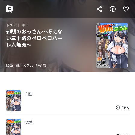
ドラマ
0
邪眼のおっさん～冴えな
い三十路のペロペロハー
レム無双～
吸斬, 瀬戸メグル, ひそな
1話
165
2話