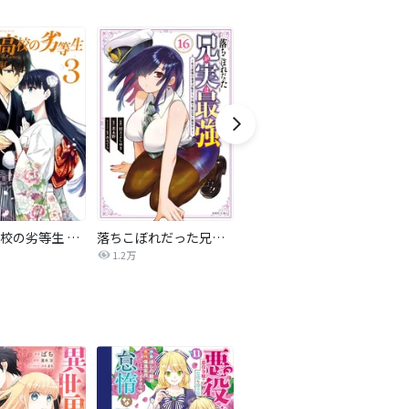
魔法科高校の劣等生 四葉継承編
落ちこぼれだった兄が実は最強 ～史上最強の勇者は転生し、学園で無自覚に無双する～
TS悪役令嬢神様転生善人追放配信RTA～嫌われ追放エンドを目指してるのに最強無双ロードから降りられない～
1.2万
238