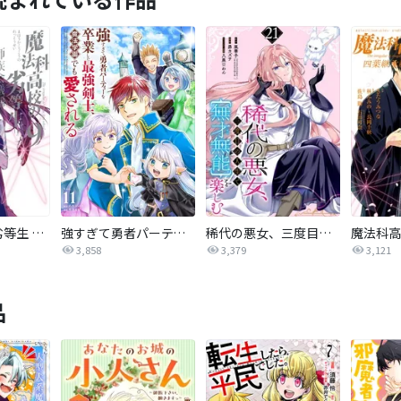
魔法科高校の劣等生 師族会議編
強すぎて勇者パーティーを卒業した最強剣士、魔法学園でも愛される
稀代の悪女、三度目の人生で【無才無能】を楽しむ【分冊版】
3,858
3,379
3,121
品