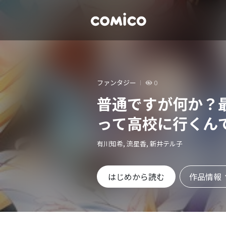
ファンタジー
0
普通ですが何か？
って高校に行くん
有川知希, 流星香, 新井テル子
作品情報
はじめから読む