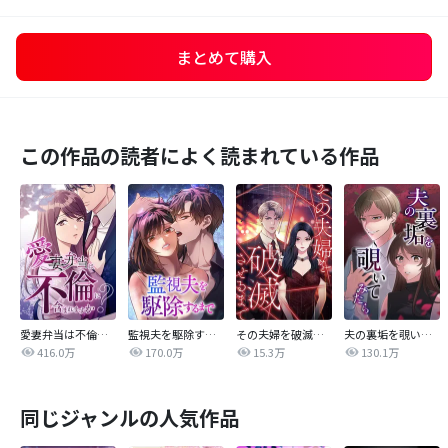
まとめて購入
この作品の読者によく読まれている作品
愛妻弁当は不倫に含まれますか？
監視夫を駆除するまで
その夫婦を破滅させるまで
夫の裏垢を覗いてみたら
416.0万
170.0万
15.3万
130.1万
同じジャンルの人気作品