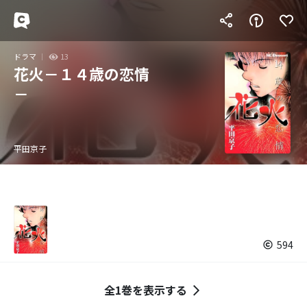
ドラマ
13
花火－１４歳の恋情
－
平田京子
594
全1巻を表示する