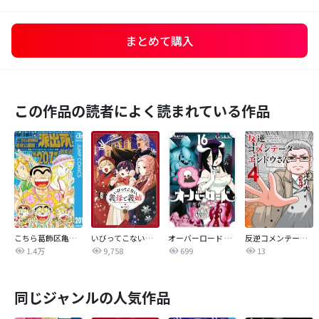
まとめて購入
この作品の読者によく読まれている作品
こちら葛飾区亀有公園前派出所
いびってこない義母と義姉
オーバーロード 不死者のOh!
反逆コメンテーターエンドウさん
1.4万
9,758
699
13
同じジャンルの人気作品