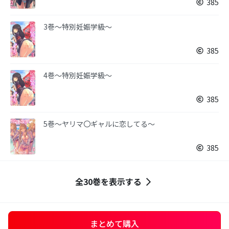
385
3巻～特別妊娠学級～
385
4巻～特別妊娠学級～
385
5巻～ヤリマ〇ギャルに恋してる～
385
全30巻を表示する
まとめて購入