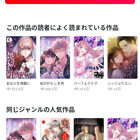
この作品の読者によく読まれている作品
あなたを地獄に堕とすまで
私がわたしを売る理由
パーフェクトグリッター
シンジュウエンド【タテヨミ】
829.9万
606.0万
34.6万
5.4万
同じジャンルの人気作品