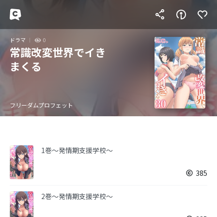
ドラマ
0
常識改変世界でイき
まくる
フリーダムプロフェット
1巻～発情期支援学校～
385
2巻～発情期支援学校～