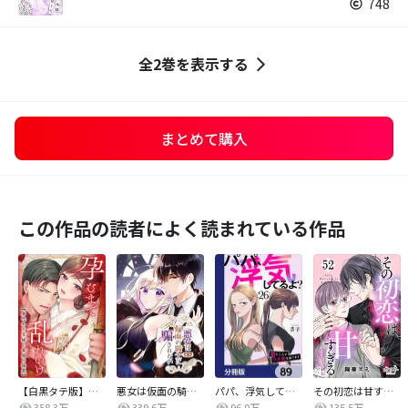
748
全2巻を表示する
まとめて購入
この作品の読者によく読まれている作品
【白黒タテ版】孕むまで乱れいけ～身代わり花嫁と軍服の猛愛
悪女は仮面の騎士に騙されない
パパ、浮気してるよ？娘と二人でクズ夫を捨てます【分冊版】
その初恋は甘すぎる～恋愛処女には刺激が強い～
358.3万
339.6万
96.0万
135.5万