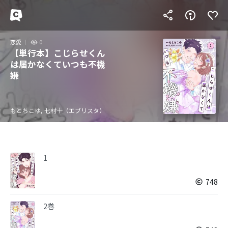
恋愛
0
【単行本】こじらせくん
は届かなくていつも不機
嫌
もとちこゆ, 七村十（エブリスタ）
1
748
2巻