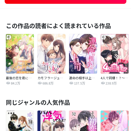
この作品の読者によく読まれている作品
最後の恋を君に捧ぐ～余命1年の御曹司～
カモフラージュ夫婦
運命の相手は上司だった
4人で同棲！？～逆ハーレムハウスへようこそ♥～【改訂版】
84.2万
686.8万
137.5万
238.9万
同じジャンルの人気作品