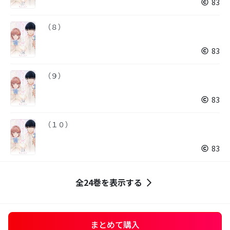
83
（８）
83
（９）
83
（１０）
83
全24巻を表示する
まとめて購入