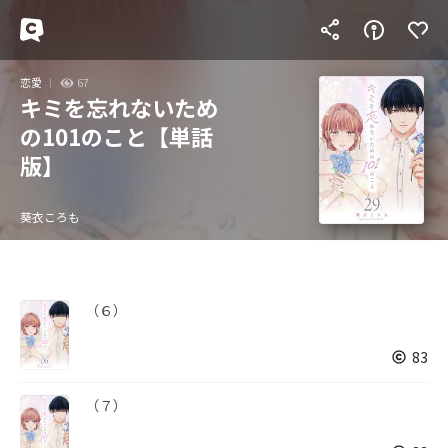
恋愛
67
キミを忘れないため
の101のこと【単話
版】
葵衣ころも
（６）
83
（７）