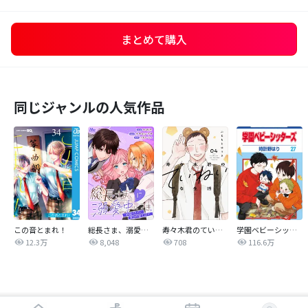
まとめて購入
同じジャンルの人気作品
この音とまれ！
総長さま、溺愛中につき。～最強イケメンと愛され寮生活！？～ 分冊版
寿々木君のていねいな生活
学園ベビーシッターズ
12.3万
8,048
708
116.6万