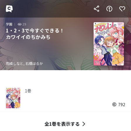
学園
29
1・2・3で今すぐできる！
カワイイのちかみち
雨縞しなと, 石橋はるか
1巻
792
全1巻を表示する