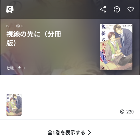
BL
0
視線の先に（分冊
版）
七織ニナコ
220
全1巻を表示する