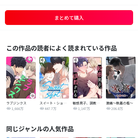
まとめて購入
この作品の読者によく読まれている作品
ラブジンクス
スイート・ショット
敏感男子、調教される
激痛～執着の檻～
1,666万
447.7万
1,147万
206.8万
同じジャンルの人気作品