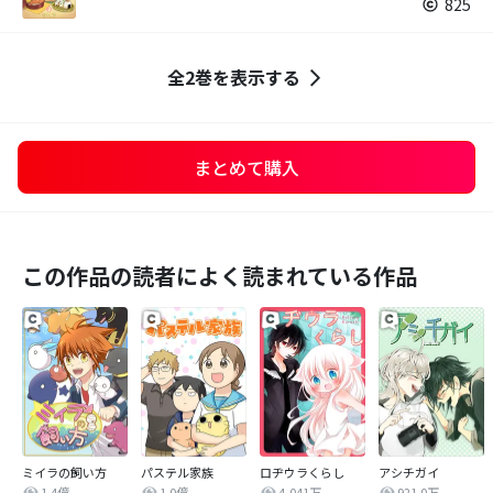
825
全2巻を表示する
まとめて購入
この作品の読者によく読まれている作品
ミイラの飼い方
パステル家族
ロヂウラくらし
アシチガイ
1.4億
1.0億
4,041万
921.0万