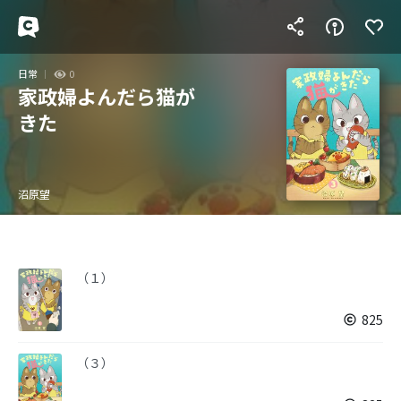
日常
0
家政婦よんだら猫が
きた
沼原望
（１）
825
（３）