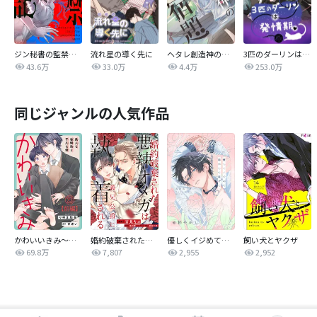
ジン秘書の監禁日記【タテヨミ】
流れ星の導く先に
ヘタレ創造神の宿題【タテヨミ】
3匹のダーリンは発情期
43.6万
33.0万
4.4万
253.0万
同じジャンルの人気作品
かわいいきみ～美人な幼馴染と平凡な僕～
婚約破棄された悪辣オメガは義兄公爵に執着される 【連載版】
優しくイジめて溶かして混ぜて
飼い犬とヤクザ
69.8万
7,807
2,955
2,952