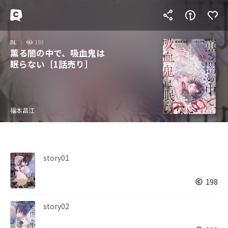
BL
193
薫る闇の中で、吸血鬼は
眠らない［1話売り］
福本昌江
story01
198
story02