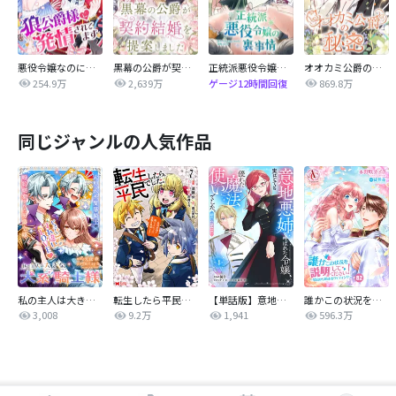
悪役令嬢なのに、狼公爵様に発情されてます
黒幕の公爵が契約結婚を提案しました
正統派悪役令嬢の裏事情
オオカミ公爵の秘密
254.9万
2,639万
869.8万
ゲージ12時間回復
同じジャンルの人気作品
私の主人は大きな犬系騎士様
転生したら平民でした。～生活水準に耐えられないので貴族を目指します～（コミック）
【単話版】意地悪姉と呼ばれた令嬢、実はとても優れた魔法使いでした。@COMIC
誰かこの状況を説明してください！ ～契約から始まるウェディング～
3,008
9.2万
1,941
596.3万