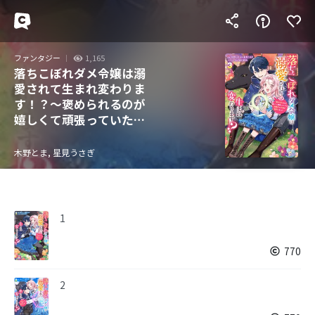
ファンタジー
1,165
落ちこぼれダメ令嬢は溺
愛されて生まれ変わりま
す！？～褒められるのが
嬉しくて頑張っていたら
規格外の才能が開花しま
した～（コミック）
木野とま, 星見うさぎ
1
770
2