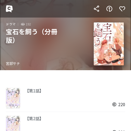
ドラマ
192
宝石を飼う（分冊
版）
宮部サチ
【第1話】
220
【第2話】