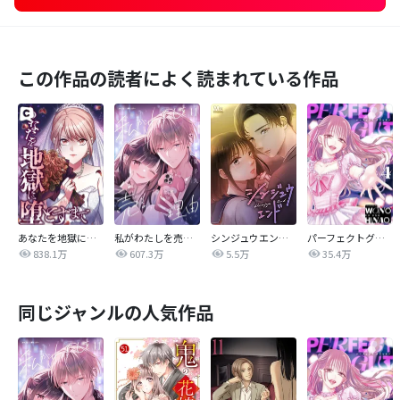
この作品の読者によく読まれている作品
あなたを地獄に堕とすまで
私がわたしを売る理由
シンジュウエンド【タテヨミ】
パーフェクトグリッター
838.1万
607.3万
5.5万
35.4万
同じジャンルの人気作品