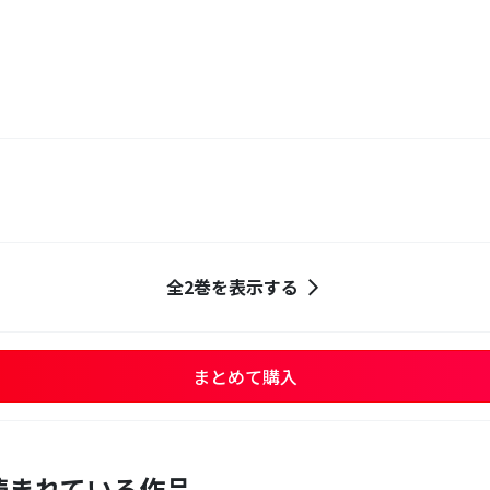
全2巻を表示する
まとめて購入
読まれている作品