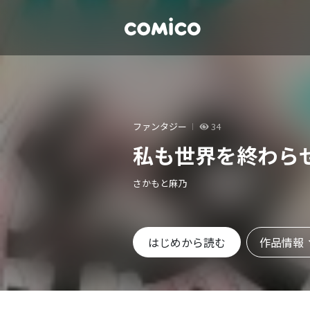
ファンタジー
34
私も世界を終わら
さかもと麻乃
作品情報
はじめから読む