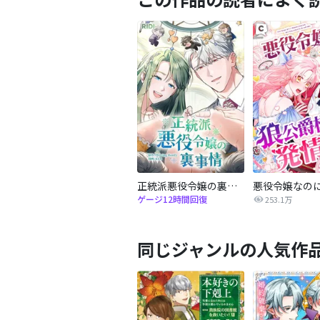
正統派悪役令嬢の裏事情
ゲージ12時間回復
253.1万
同じジャンルの人気作