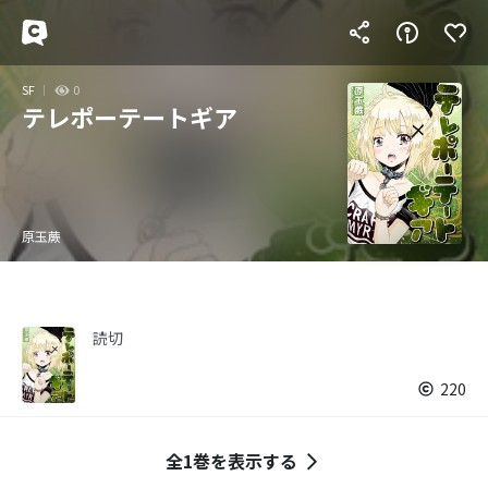
SF
0
テレポーテートギア
原玉蕨
読切
220
全1巻を表示する