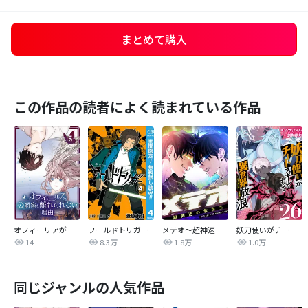
まとめて購入
この作品の読者によく読まれている作品
オフィーリアが公爵家を離れられない理由【単行本版】
ワールドトリガー
メテオ～超神速の救世主～【タテヨミ】
妖刀使いがチートスキルをもって異世界放浪 ～生まれ持ったチートは最強！！～
14
8.3万
1.8万
1.0万
同じジャンルの人気作品