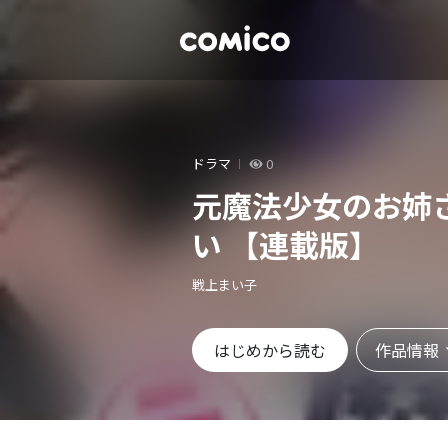
ドラマ
0
元魔法少女のお姉
い 【連載版】
戦上まい子
作品情報
はじめから読む