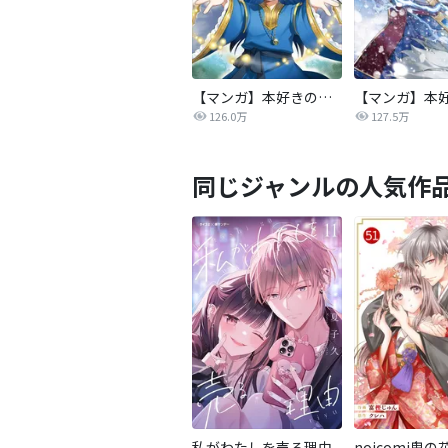
【マンガ】本好きの下剋上 第二部
126.0万
127.5万
同じジャンルの人気作
私がわたしを売る理由
noicomi鬼の