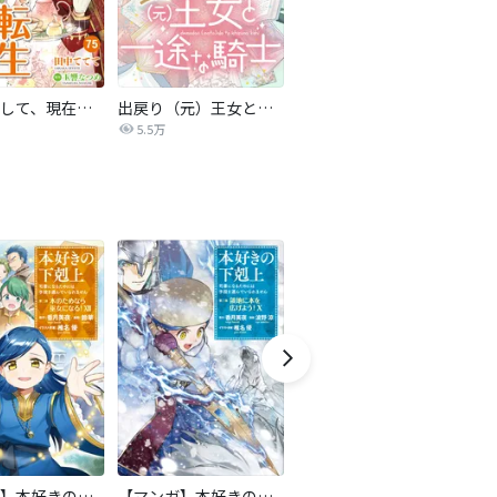
転生しまして、現在は侍女でございます。
出戻り（元）王女と一途な騎士【単話売】
5.5万
【マンガ】本好きの下剋上 第二部
【マンガ】本好きの下剋上 第三部
隣国の王太子が奴隷として売られていたので買ってみました【単話】
ロ