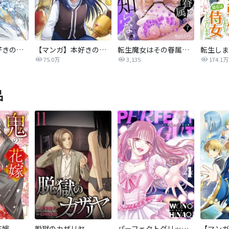
【マンガ】本好きの下剋上 第三部
【マンガ】本好きの下剋上
転生魔女はその眷属の欲望を知らない
75.0万
3,135
174.1万
品
花嫁
脱獄のカザリヤ
パーフェクトグリッター