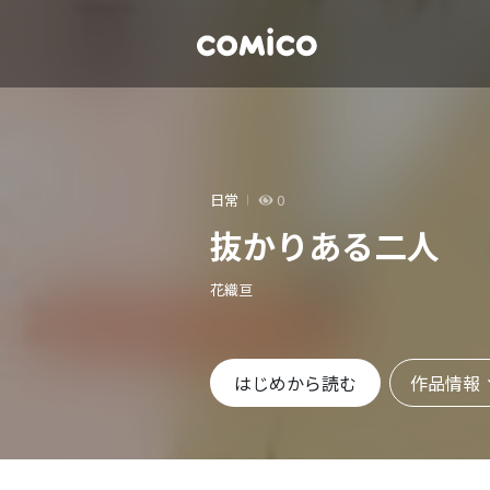
日常
0
抜かりある二人
花織亘
作品情報
はじめから読む