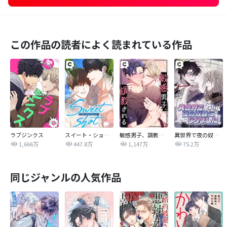
この作品の読者によく読まれている作品
ラブジンクス
スイート・ショット
敏感男子、調教される
異世界で夜の奴隷になりました【改訂版】
1,666万
447.8万
1,147万
75.2万
同じジャンルの人気作品