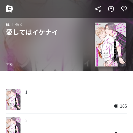
BL
0
愛してはイケナイ
すた
1
165
2