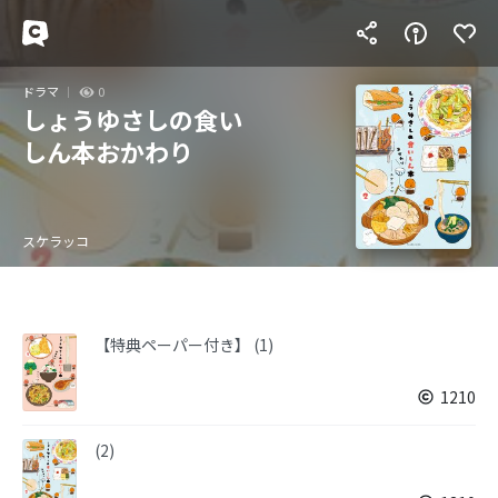
ドラマ
0
しょうゆさしの食い
しん本おかわり
スケラッコ
【特典ペーパー付き】 (1)
1210
(2)