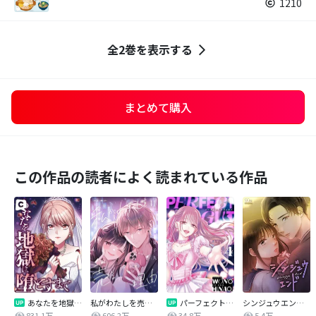
1210
全2巻を表示する
まとめて購入
この作品の読者によく読まれている作品
あなたを地獄に堕とすまで
私がわたしを売る理由
パーフェクトグリッター
シンジュウエンド【タテヨミ】
831.1万
606.2万
34.8万
5.4万