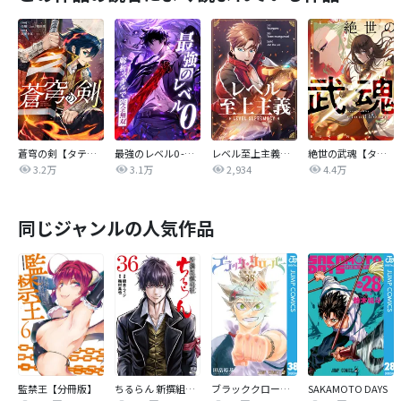
蒼穹の剣【タテヨミ】
最強のレベル0 -解析スキルで完全無双-【タテヨミ】
レベル至上主義【タテヨミ】
絶世の武魂【タテヨミ】
3.2万
3.1万
2,934
4.4万
同じジャンルの人気作品
監禁王【分冊版】
ちるらん 新撰組鎮魂歌
ブラッククローバー
SAKAMOTO DAYS