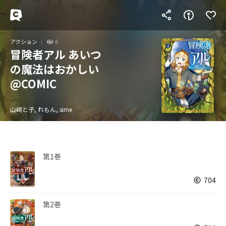
アクション
6
冒険者アル あいつ
の魔法はおかしい
@COMIC
山﨑と子, れもん, sime
第1巻
704
第2巻