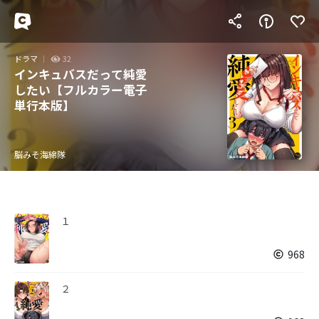
ドラマ
32
インキュバスだって純愛
したい【フルカラー電子
単行本版】
脳みそ海綿隊
１
968
２