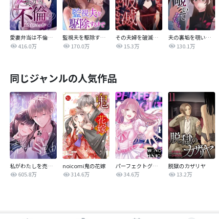
愛妻弁当は不倫に含まれますか？
監視夫を駆除するまで
その夫婦を破滅させるまで
夫の裏垢を覗いてみたら
416.0万
170.0万
15.3万
130.1万
同じジャンルの人気作品
私がわたしを売る理由
noicomi鬼の花嫁
パーフェクトグリッター
脱獄のカザリヤ
605.8万
314.6万
34.6万
13.2万