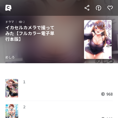
ドラマ
2
イカセルカメラで撮って
みた【フルカラー電子単
行本版】
めしろ
１
968
２