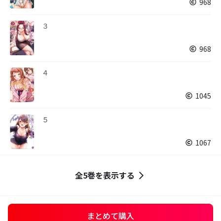
968
３
968
４
1045
５
1067
全5巻を表示する
まとめて購入