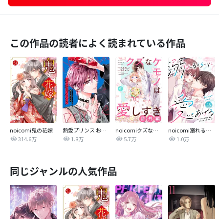
この作品の読者によく読まれている作品
noicomi鬼の花嫁
熱愛プリンス お兄ちゃんはキミが好き
noicomiクズなケモノは愛しすぎ
noicomi溺れるくらいに、愛してあげる～イジワルな未紘先輩は今日も番を甘やかす～
314.6万
1.8万
5.7万
1.0万
同じジャンルの人気作品