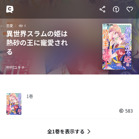
恋愛
4
異世界スラムの姫は
熱砂の王に寵愛され
る
中村ユキチ
1巻
583
全1巻を表示する