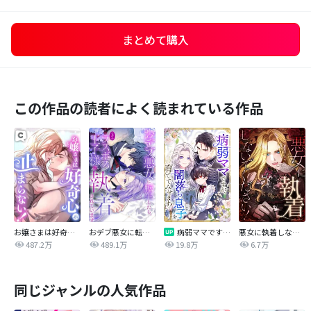
まとめて購入
この作品の読者によく読まれている作品
お嬢さまは好奇心が止まらない！
おデブ悪女に転生したら、なぜかラスボス王子様に執着されています
病弱ママですが、闇落ち息子を育ててみせます！【タテヨミ】
悪女に執着しないでください！【タテヨミ】
487.2万
489.1万
19.8万
6.7万
同じジャンルの人気作品