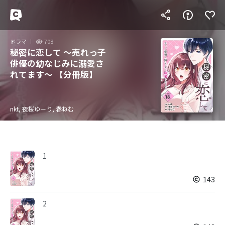
ドラマ
708
秘密に恋して ～売れっ子
俳優の幼なじみに溺愛さ
れてます～ 【分冊版】
nkt, 夜桜ゆーり, 春ねむ
1
143
2