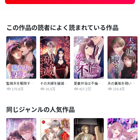
この作品の読者によく読まれている作品
監視夫を駆除するまで
その夫婦を破滅させるまで
愛妻弁当は不倫に含まれますか？
夫の裏垢を覗いてみたら
170.8万
16.5万
417.2万
130.4万
同じジャンルの人気作品