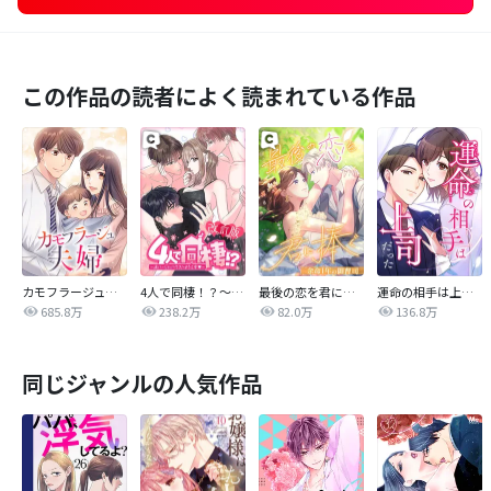
この作品の読者によく読まれている作品
カモフラージュ夫婦
4人で同棲！？～逆ハーレムハウスへようこそ♥～【改訂版】
最後の恋を君に捧ぐ～余命1年の御曹司～
運命の相手は上司だった
685.8万
238.2万
82.0万
136.8万
同じジャンルの人気作品