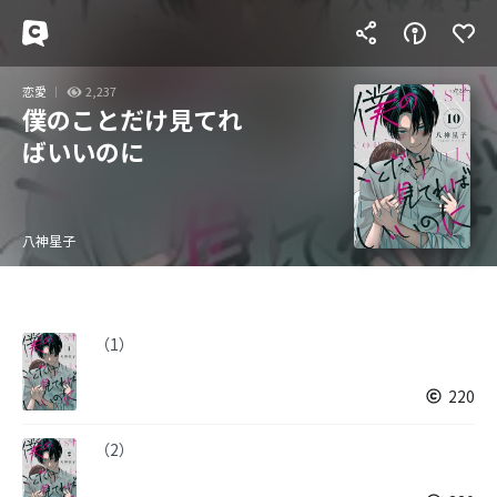
恋愛
2,237
僕のことだけ見てれ
ばいいのに
八神星子
（1）
220
（2）