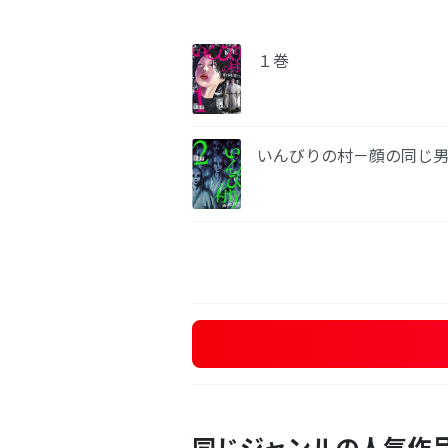
１巻
いんびりの村－顔の同じ
同じジャンルの人気作