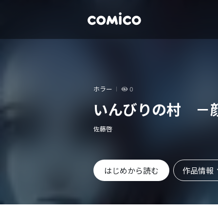
ホラー
0
いんびりの村 －
佐藤啓
作品情報
はじめから読む