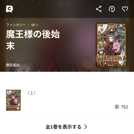
ファンタジー
0
魔王様の後始
末
爾弥餡丸
（１）
792
全1巻を表示する