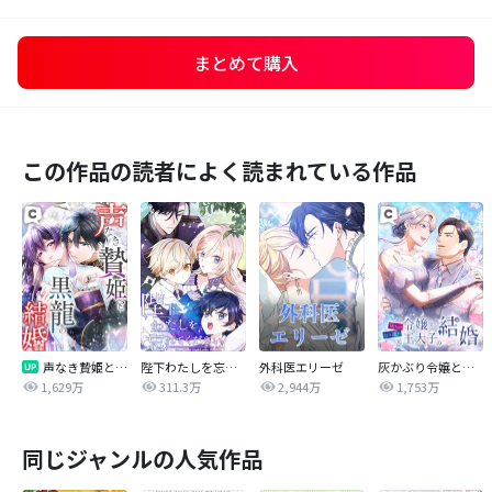
まとめて購入
この作品の読者によく読まれている作品
声なき贄姫と黒龍の結婚
陛下わたしを忘れてください
外科医エリーゼ
灰かぶり令嬢と行き遅れ元王太子の結婚
1,629万
311.3万
2,944万
1,753万
同じジャンルの人気作品