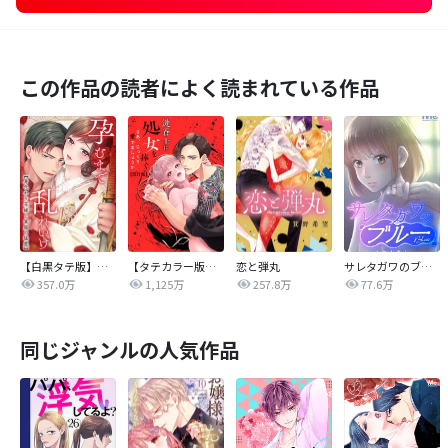
この作品の読者によく読まれている作品
【白黒タテ版】孕むまで乱れいけ～身代わり花嫁と軍服の猛愛
【タテカラー版】漣蒼士に処女を捧ぐ～さあ、じっくり愛でましょうか
恋と弾丸
サレタガワのブルー【タテヨミ】
357.0万
1,125万
257.8万
77.6万
同じジャンルの人気作品