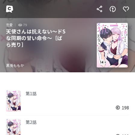
恋愛
79
天使さんは抗えない～ドS
な同期の甘い命令～［ば
ら売り］
黒兎ももか
第1話
198
第2話