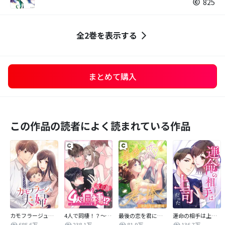
825
全2巻を表示する
まとめて購入
この作品の読者によく読まれている作品
カモフラージュ夫婦
4人で同棲！？～逆ハーレムハウスへようこそ♥～【改訂版】
最後の恋を君に捧ぐ～余命1年の御曹司～
運命の相手は上司だった
685.6万
238.1万
81.9万
136.7万