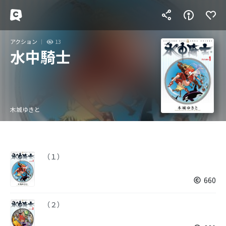
アクション
13
水中騎士
木城ゆきと
（１）
660
（２）