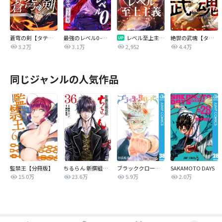
蒼穹の剣【タテヨミ】
最強のレベル0 -解析スキルで完全無双-【タテヨミ】
レベル至上主義【タテヨミ】
絶世の武魂【タテヨミ】
3.2万
3.1万
2,952
4.4万
同じジャンルの人気作品
監禁王【分冊版】
ちるらん 新撰組鎮魂歌
ブラッククローバー
SAKAMOTO DAYS
15.0万
23.6万
5.9万
2.0万