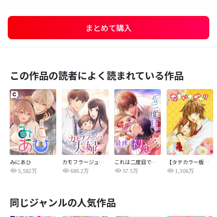
まとめて購入
この作品の読者によく読まれている作品
みにあひ
カモフラージュ夫婦
これは二度目で最後の初恋
【タテカラー版】なまいきざかり。
5,582万
686.2万
57.5万
1,306万
同じジャンルの人気作品