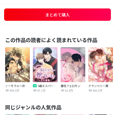
まとめて購入
この作品の読者によく読まれている作品
ノーモラル～弁護士の掟～
S級エスパーに懐かれてます【全年齢版】
優性フェロモン
クランベリー酒の芳りに惑わされる御曹司はオメガに突く
495.5万
47.1万
41.8万
403.0万
同じジャンルの人気作品