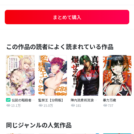
まとめて購入
この作品の読者によく読まれている作品
伝説の暗殺者、転生したら王家の愛され末娘になってしまいまして。【タテヨミ】
監禁王【分冊版】
陣内流柔術流浪伝 真島、爆ぜる！！
暴力万歳
13.1万
15.0万
181
737
同じジャンルの人気作品