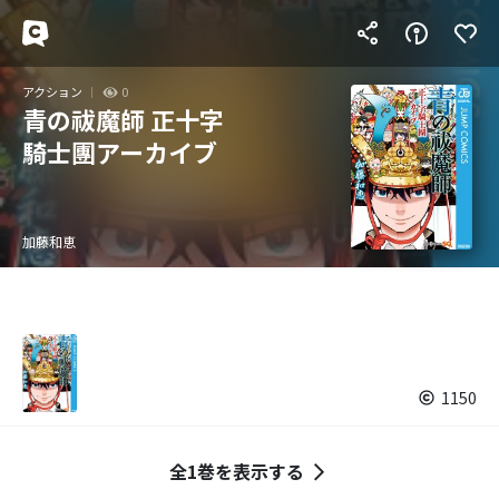
アクション
0
青の祓魔師 正十字
騎士團アーカイブ
加藤和恵
1150
全1巻を表示する