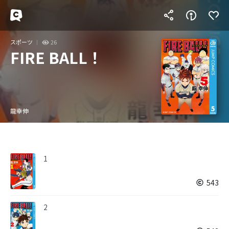
スポーツ
26
FIRE BALL！
龍幸伸
1
543
2