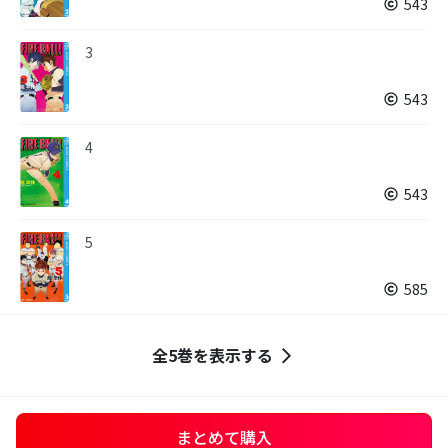
543
3
543
4
543
5
585
全5巻を表示する
まとめて購入