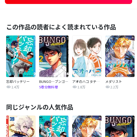
この作品の読者によく読まれている作品
忘却バッテリー
BUNGO―ブンゴ―
アオのハコ タテカラー版【タテヨミ】
メダリスト
1.4万
1.8万
2.2万
5巻分無料増
同じジャンルの人気作品