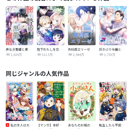
声なき贄姫と黒龍の結婚
陛下わたしを忘れてください
外科医エリーゼ
灰かぶり令嬢と行き遅れ元王太子の結婚
1,634万
311.5万
2,944万
1,753万
同じジャンルの人気作品
私の主人は大きな犬系騎士様
【マンガ】本好きの下剋上 第四部
あなたのお城の小人さん ～御飯下さい、働きますっ～（コミック）【分冊版】
転生したら平民でした。～生活水準に耐えられないので貴族を目指します～（コミック）