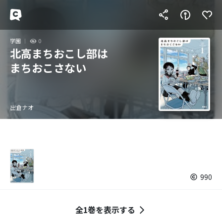
学園
0
北高まちおこし部は
まちおこさない
出倉ナオ
990
全1巻を表示する