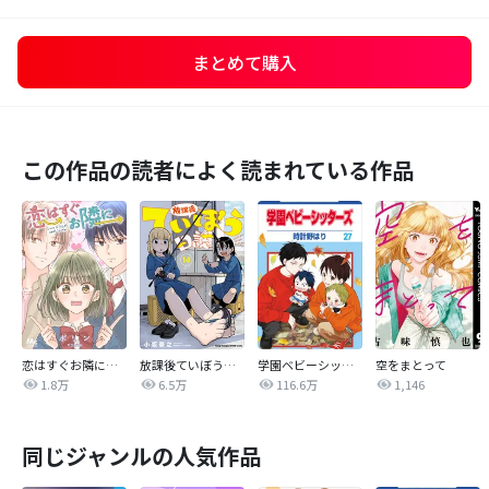
まとめて購入
この作品の読者によく読まれている作品
恋はすぐお隣に【タテヨミ】
放課後ていぼう日誌
学園ベビーシッターズ
空をまとって
1.8万
6.5万
116.6万
1,146
同じジャンルの人気作品