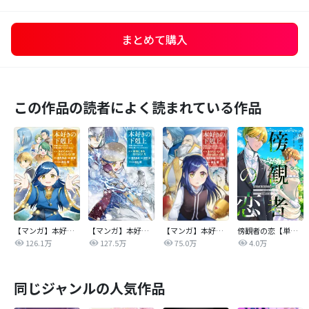
まとめて購入
この作品の読者によく読まれている作品
【マンガ】本好きの下剋上 第二部
【マンガ】本好きの下剋上 第三部
【マンガ】本好きの下剋上
傍観者の恋【単話売】
126.1万
127.5万
75.0万
4.0万
同じジャンルの人気作品