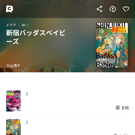
ドラマ
0
新宿バッダスベイビ
ーズ
大山満千
1
836
2