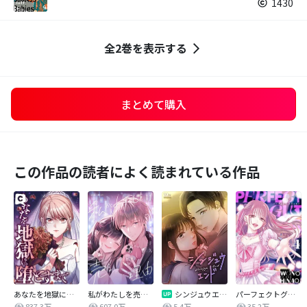
1430
全2巻を表示する
まとめて購入
この作品の読者によく読まれている作品
あなたを地獄に堕とすまで
私がわたしを売る理由
シンジュウエンド【タテヨミ】
パーフェクトグリッター
837.3万
607.0万
5.4万
35.2万