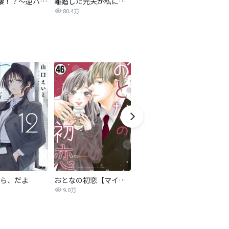
4人で同棲！？～逆ハーレムハウスへようこそ♥～【完全版】
離婚した元夫が私にゾッコンのようです
雨上がりの婚約者
80.4万
11.9万
ら、だよ
おとなの初恋【マイクロ】
LOVE SO LIFE
9.0万
214.2万