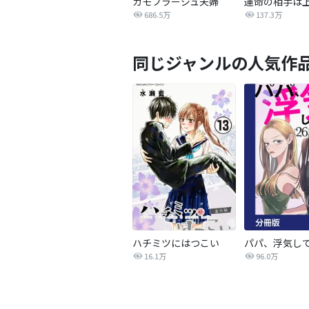
カモフラージュ夫婦
686.5万
137.3万
同じジャンルの人気作
ハチミツにはつこい
16.1万
96.0万