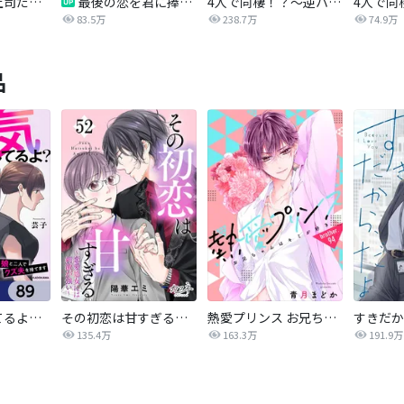
運命の相手は上司だった
最後の恋を君に捧ぐ～余命1年の御曹司～
4人で同棲！？～逆ハーレムハウスへようこそ♥～【改訂版】
83.5万
238.7万
74.9万
品
パパ、浮気してるよ？娘と二人でクズ夫を捨てます【分冊版】
その初恋は甘すぎる～恋愛処女には刺激が強い～
熱愛プリンス お兄ちゃんはキミが好き
すきだか
135.4万
163.3万
191.9万