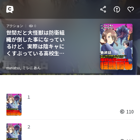
アクション
0
世間だと大怪獣は防衛組
織が倒した事になってい
るけど、実際は陰キャに
くすぶっている高校生が
葬っている ～平穏を望み
たい怪獣殺し～ 【連載
minatsu, ミレニあん
版】
１
110
２