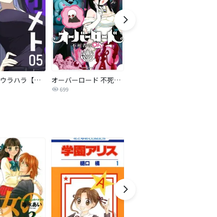
ミタメトウラハラ【連載版】
オーバーロード 不死者のOh!
反逆コメンテーターエンドウさん
699
13