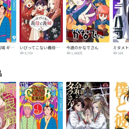
増田こうすけ劇場 ギャグマンガ日和GB
いびってこない義母と義姉
今週のかなでさん
9,759
1,448万
104
品