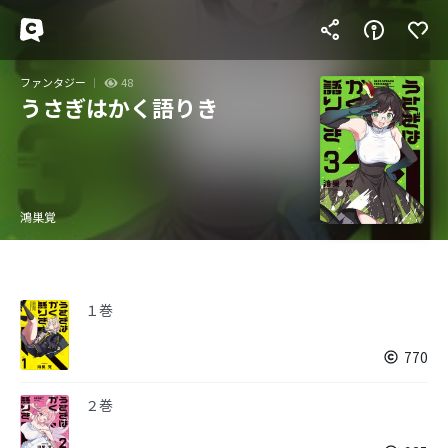
ファンタジー
48
うさぎはかく語りき
鴻巣覚
１巻
770
２巻