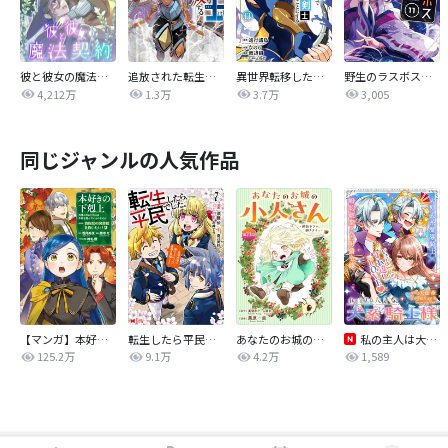
彼と彼女の魔法契約
追放された転生重騎士はゲーム知識で無双する
異世界転移したのでチートを生かして魔法剣士やることにする
野生のラスボスが現れた！ 黒翼の覇王
4,212万
1.3万
3.7万
3,005
同じジャンルの人気作品
【マンガ】本好きの下剋上 第四部
転生したら平民でした。～生活水準に耐えられないので貴族を目指します～（コミック）
あなたのお城の小人さん ～御飯下さい、働きますっ～（コミック）【分冊版】
私の主人は大きな犬系騎士様
125.2万
9.1万
4.2万
1,589