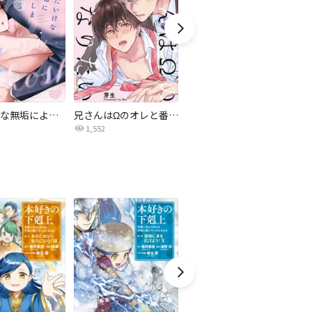
いたいけな無垢によこしま【単話売】
兄さんはΩのオレと番になりたい
Frenzy Train～暴かないで、俺の秘密～【タテヨミ】
1,552
4,566