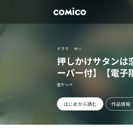
ドラマ
0
押しかけサタンは
ーパー付】【電子
星かっぺ
作品情報
はじめから読む