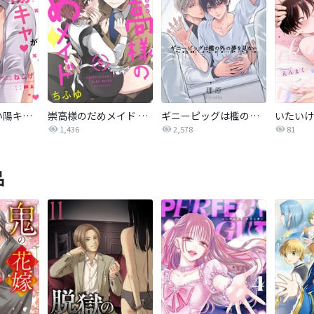
オタクに優しい陽キャがエロ配信者だったんだが【単話売】
崇高様のだめメイド 【単話売】
ギニーピッグは檻の外の夢を見ない【単話売】
1,436
2,578
81
品