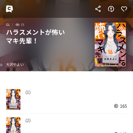
GL
18
ハラスメントが怖い
マキ先輩！
大沢やよい
(1)
165
(2)