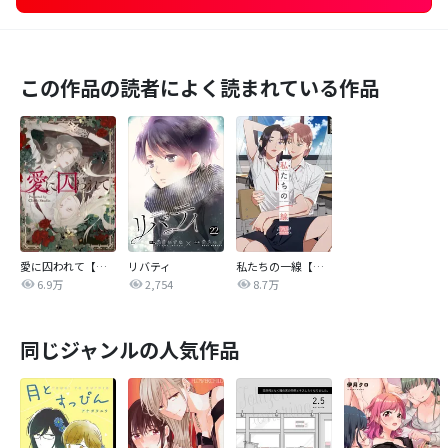
この作品の読者によく読まれている作品
愛に囚われて【タテヨミ】
リバティ
私たちの一線【タテヨミ】
6.9万
2,754
8.7万
同じジャンルの人気作品